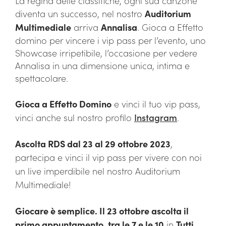
La regina delle classifiche, ogni sua canzone
diventa un successo, nel nostro
Auditorium
Multimediale
arriva
Annalisa
. Gioca a Effetto
domino per vincere i vip pass per l’evento, uno
Showcase irripetibile, l’occasione per vedere
Annalisa in una dimensione unica, intima e
spettacolare.
Gioca a Effetto Domino
e vinci il tuo vip pass,
vinci anche sul nostro profilo
Instagram
.
Ascolta RDS dal 23 al 29 ottobre 2023
,
partecipa e vinci il
vip pass
per vivere con noi
un
live imperdibile
nel nostro
Auditorium
Multimediale!
Giocare è semplice. Il 23 ottobre ascolta il
primo appuntamento, tra le 7 e le 10
in
Tutti