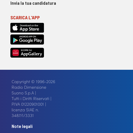
Invia la tua candidatura
SCARICA L'APP
Copyright © 1996-2026
Radio Dimensione
Suono S.p.A |
Tutti i Diritti Riservati |
P.IVA 01220901001 |
licenza SIAE n.
3487/I/3331
Note legali