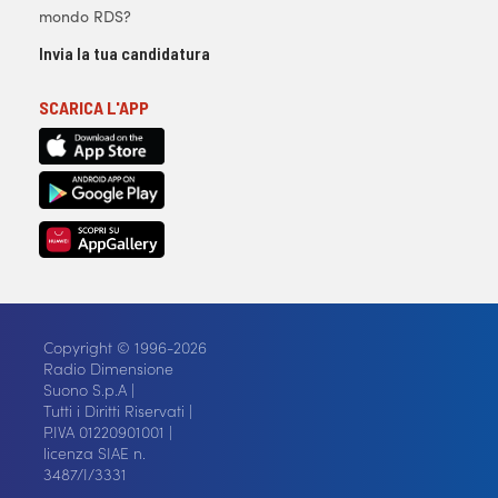
mondo RDS?
Invia la tua candidatura
SCARICA L'APP
Copyright © 1996-2026
Radio Dimensione
Suono S.p.A |
Tutti i Diritti Riservati |
P.IVA 01220901001 |
licenza SIAE n.
3487/I/3331