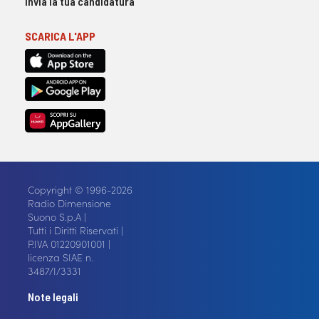
Invia la tua candidatura
SCARICA L'APP
Copyright © 1996-2026
Radio Dimensione
Suono S.p.A |
Tutti i Diritti Riservati |
P.IVA 01220901001 |
licenza SIAE n.
3487/I/3331
Note legali