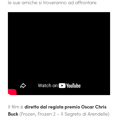
le sue amiche si troveranno ad affrontare.
Il film è
diretto dal regista premio Oscar Chris
Buck
(Frozen, Frozen 2 – Il Segreto di Arendelle)