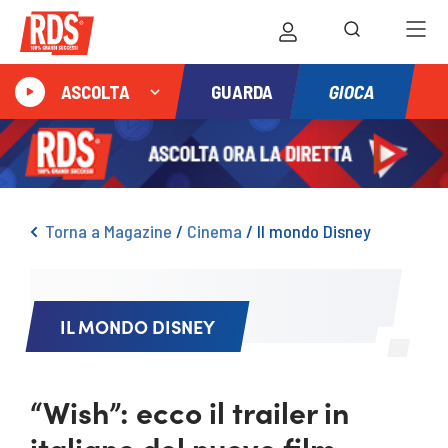
GIOCA
ASCOLTA
GUARDA
Torna a Magazine
/
Cinema
/
Il mondo Disney
IL MONDO DISNEY
“Wish”: ecco il trailer in
italiano del nuovo film