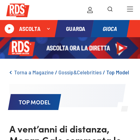
GIOCA
ASCOLTA
GUARDA
Torna a Magazine
/
Gossip&Celebrities
/
Top Model
TOP MODEL
A vent’anni di distanza,
Megan Gale commenta le