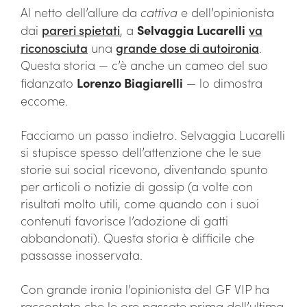
Al netto dell’allure da
cattiva
e dell’opinionista
dai
pareri spietati
, a
Selvaggia Lucarelli
va
riconosciuta
una
grande dose di autoironia
.
Questa storia — c’è anche un cameo del suo
fidanzato
Lorenzo Biagiarelli
— lo dimostra
eccome.
Facciamo un passo indietro. Selvaggia Lucarelli
si stupisce spesso dell’attenzione che le sue
storie sui social ricevono, diventando spunto
per articoli o notizie di gossip (a volte con
risultati molto utili, come quando con i suoi
contenuti favorisce l’adozione di gatti
abbandonati). Questa storia è difficile che
passasse inosservata.
Con grande ironia l’opinionista del GF VIP ha
raccontato che le ore passate prima dell’ultima