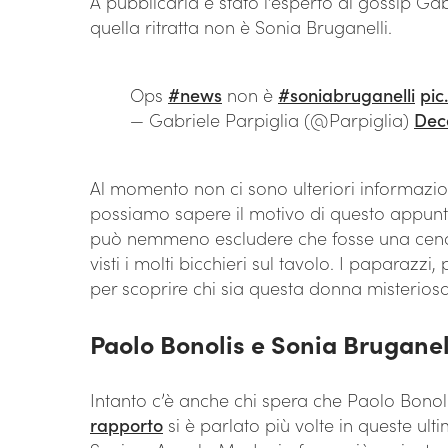
A pubblicarla è stato l’esperto di gossip Gab
quella ritratta non è Sonia Bruganelli.
Ops
#news
non è
#soniabruganelli
pic
— Gabriele Parpiglia (@Parpiglia)
Dec
Al momento non ci sono ulteriori informazioni
possiamo sapere il motivo di questo appunt
può nemmeno escludere che fosse una cena a
visti i molti bicchieri sul tavolo. I paparazzi
per scoprire chi sia questa donna misteriosa
Paolo Bonolis e Sonia Bruganel
Intanto c’è anche chi spera che Paolo Bonol
rapporto
si è parlato più volte in queste ult