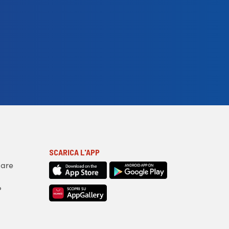
SCARICA L'APP
iare
?