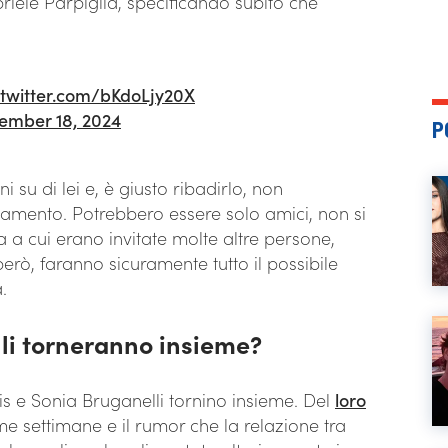
riele Parpiglia, specificando subito che
.twitter.com/bKdoLjy20X
ember 18, 2024
P
 su di lei e, è giusto ribadirlo, non
amento. Potrebbero essere solo amici, non si
 cui erano invitate molte altre persone,
, però, faranno sicuramente tutto il possibile
.
li torneranno insieme?
is e Sonia Bruganelli tornino insieme. Del
loro
ime settimane e il rumor che la relazione tra