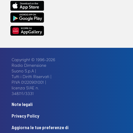
Copyright © 1996-2026
Radio Dimensione
Suono S.p.A |
Tutti i Diritti Riservati |
P.IVA 01220901001 |
licenza SIAE n.
3487/I/3331
Note legali
Privacy Policy
Aggiorna le tue preferenze di