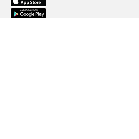
Copyright © 1996-2026
Radio Dimensione
Suono S.p.A |
Tutti i Diritti Riservati |
P.IVA 01220901001 |
licenza SIAE n.
3487/I/3331
Note legali
Privacy Policy
Aggiorna le tue preferenze di
tracciamento della pubblicità