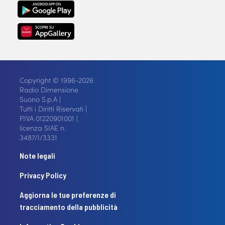
Copyright © 1996-2026
Radio Dimensione
Suono S.p.A |
Tutti i Diritti Riservati |
P.IVA 01220901001 |
licenza SIAE n.
3487/I/3331
Note legali
Privacy Policy
Aggiorna le tue preferenze di
tracciamento della pubblicità