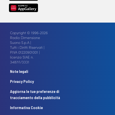
Copyright © 1996-2026
Radio Dimensione
Suono S.p.A |
Tutti i Diritti Riservati |
P.IVA 01220901001 |
licenza SIAE n.
3487/I/3331
Note legali
Privacy Policy
Aggiorna le tue preferenze di
tracciamento della pubblicità
Informativa Cookie