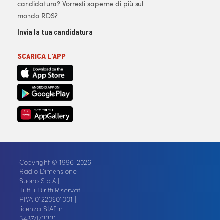
candidatura? Vorresti saperne di più sul
mondo RDS?
Invia la tua candidatura
SCARICA L'APP
Copyright © 1996-2026
Radio Dimensione
Suono S.p.A |
Tutti i Diritti Riservati |
P.IVA 01220901001 |
licenza SIAE n.
3487/I/3331