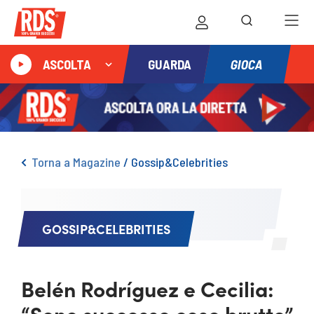
GIOCA
ASCOLTA
GUARDA
Torna a Magazine
/
Gossip&Celebrities
GOSSIP&CELEBRITIES
Belén Rodríguez e Cecilia:
“Sono successe cose brutte”