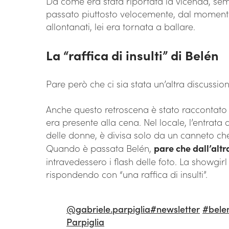
Da come era stata riportata la vicenda, sem
passato piuttosto velocemente, dal momento 
allontanati, lei era tornata a ballare.
La “raffica di insulti” di Belén
Pare però che ci sia stata un’altra discussio
Anche questo retroscena è stato raccontato d
era presente alla cena. Nel locale, l’entrata
delle donne, è divisa solo da un canneto che
Quando è passata Belén,
pare che dall’altra
intravedessero i flash delle foto. La showgi
rispondendo con “una raffica di insulti”.
@gabriele.parpiglia
#newsletter
#bele
Parpiglia