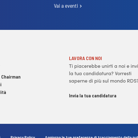
Vai a eventi
LAVORA CON NOI
Ti piacerebbe unirti a noi e inv
la tua candidatura? Vorresti
 Chairman
saperne di più sul mondo RDS
i
ità
Invia la tua candidatura
i
Privacy Policy
Aggiorna le tue preferenze di tracciamento della pub