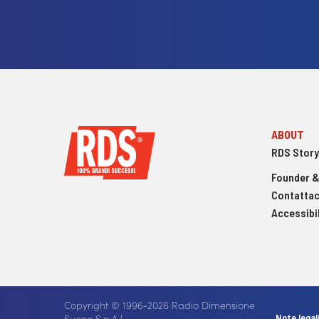
ABOUT
RDS Story
Founder &
Contattac
Accessibil
Copyright © 1996-2026 Radio Dimensione
Suono S.p.A |
Note legal