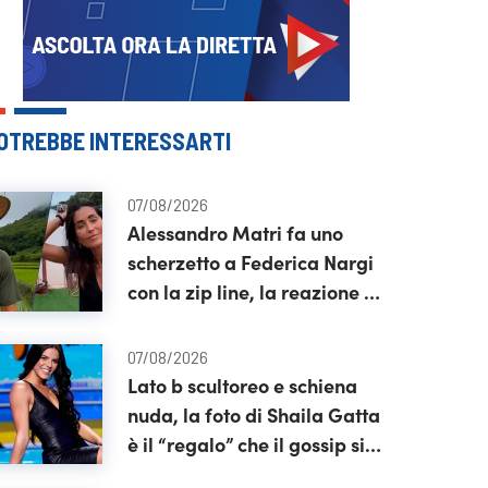
OTREBBE INTERESSARTI
07/08/2026
Alessandro Matri fa uno
scherzetto a Federica Nargi
con la zip line, la reazione è
tutta da vedere
07/08/2026
Lato b scultoreo e schiena
nuda, la foto di Shaila Gatta
è il “regalo” che il gossip si
aspettava