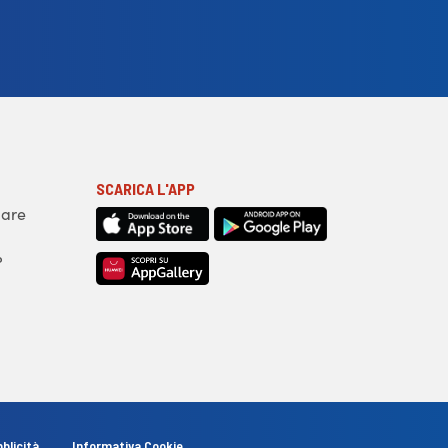
SCARICA L'APP
iare
?
blicità
Informativa Cookie