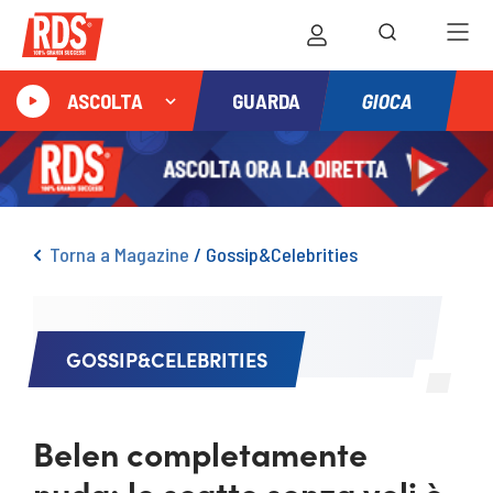
GIOCA
ASCOLTA
GUARDA
Torna a Magazine
/
Gossip&Celebrities
GOSSIP&CELEBRITIES
Belen completamente
nuda: lo scatto senza veli è