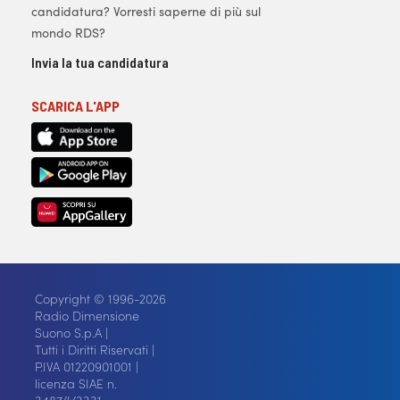
candidatura? Vorresti saperne di più sul
mondo RDS?
Invia la tua candidatura
SCARICA L'APP
Copyright © 1996-2026
Radio Dimensione
Suono S.p.A |
Tutti i Diritti Riservati |
P.IVA 01220901001 |
licenza SIAE n.
3487/I/3331