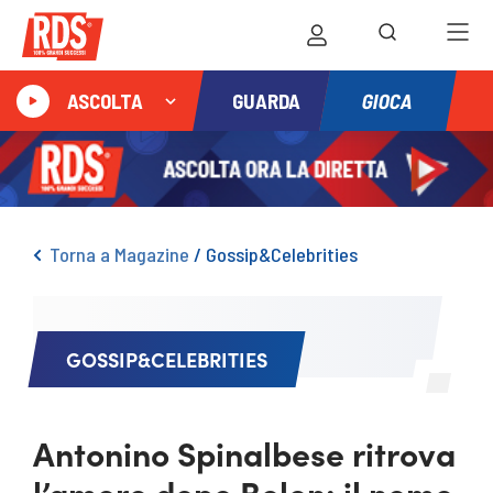
GIOCA
ASCOLTA
GUARDA
Torna a Magazine
/
Gossip&Celebrities
GOSSIP&CELEBRITIES
Antonino Spinalbese ritrova
l’amore dopo Belen: il nome