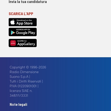
Invia la tua candidatura
SCARICA L'APP
Copyright © 1996-2026
Radio Dimensione
Suono S.p.A |
Tutti i Diritti Riservati |
P.IVA 01220901001 |
licenza SIAE n.
3487/I/3331
Note legali