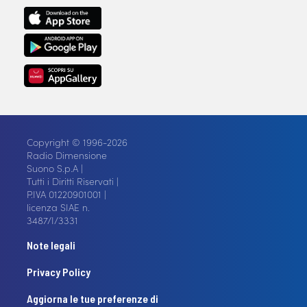
Copyright © 1996-2026
Radio Dimensione
Suono S.p.A |
Tutti i Diritti Riservati |
P.IVA 01220901001 |
licenza SIAE n.
3487/I/3331
Note legali
Privacy Policy
Aggiorna le tue preferenze di