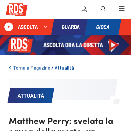
GIOCA
ASCOLTA
GUARDA
Torna a Magazine
/
Attualità
ATTUALITÀ
Matthew Perry: svelata la
causa della morte, un