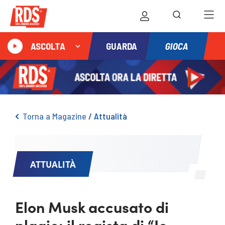
GIOCA
ASCOLTA
GUARDA
Torna a Magazine
/
Attualità
ATTUALITÀ
Elon Musk accusato di
plagio: il regista di “Io,