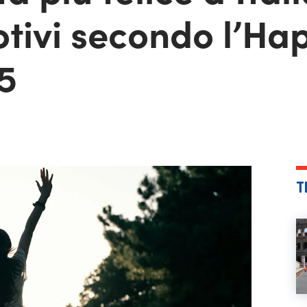
otivi secondo l’Ha
5
T