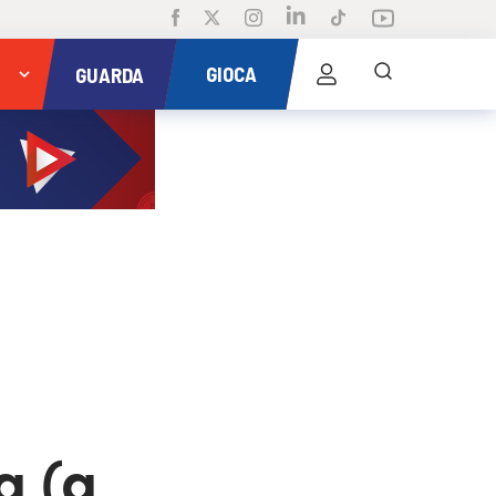
GIOCA
GUARDA
a (a