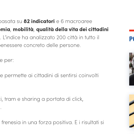
basata su
82 indicatori
e 6 macroaree
omia
,
mobilità
,
qualità della vita dei cittadini
. L’indice ha analizzato 200 città in tutto il
P
benessere concreto delle persone.
e per:
he permette ai cittadini di sentirsi coinvolti
ci, tram e sharing a portata di click,
.
enesia in una forza positiva. E i risultati si