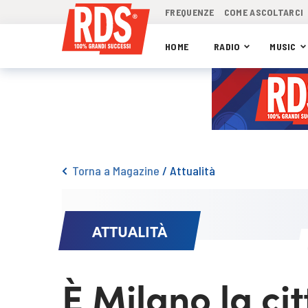
FREQUENZE
COME ASCOLTARCI
HOME
RADIO
MUSIC
Torna a Magazine
/
Attualità
ATTUALITÀ
È Milano la citt