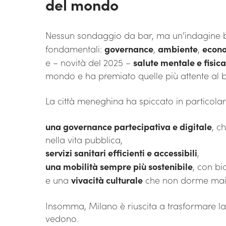
del mondo
Nessun sondaggio da bar, ma un’indagine 
fondamentali:
governance
,
ambiente
,
econ
e – novità del 2025 –
salute mentale e fisica
mondo e ha premiato quelle più attente al 
La città meneghina ha spiccato in particolar
una governance partecipativa e digitale
, c
nella vita pubblica,
servizi sanitari efficienti e accessibili
,
una mobilità sempre più sostenibile
, con bi
e una
vivacità culturale
che non dorme mai
Insomma, Milano è riuscita a trasformare la fr
vedono.