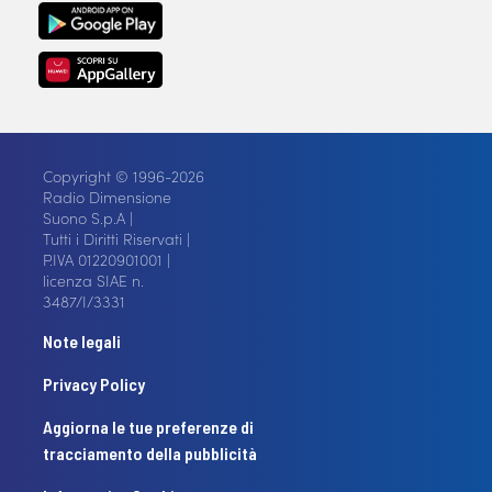
Copyright © 1996-2026
Radio Dimensione
Suono S.p.A |
Tutti i Diritti Riservati |
P.IVA 01220901001 |
licenza SIAE n.
3487/I/3331
Note legali
Privacy Policy
Aggiorna le tue preferenze di
tracciamento della pubblicità