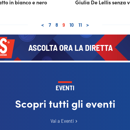
atto in bianco e nero
Giulia De Lellis senza v
<
7
8
9
10
11
>
EVENTI
Scopri tutti gli eventi
Vai a Eventi