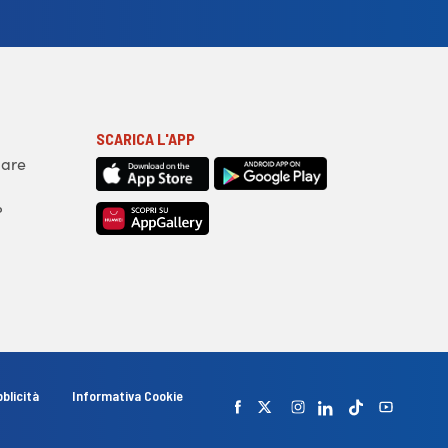
SCARICA L'APP
iare
?
blicità
Informativa Cookie