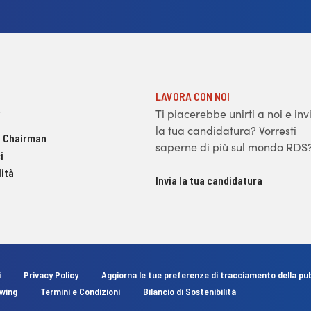
LAVORA CON NOI
Ti piacerebbe unirti a noi e inv
la tua candidatura? Vorresti
 Chairman
saperne di più sul mondo RDS
i
ità
Invia la tua candidatura
i
Privacy Policy
Aggiorna le tue preferenze di tracciamento della pub
owing
Termini e Condizioni
Bilancio di Sostenibilità