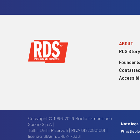
ABOUT
RDS Story
Founder &
Contattac
Accessibil
Copyright © 1996-2026 Radio Dimensione
Suono S.p.A |
Note legal
Tutti i Diritti Riservati | P.IVA 01220901001 |
Whistlebl
licenza SIAE n. 3487/I/3331