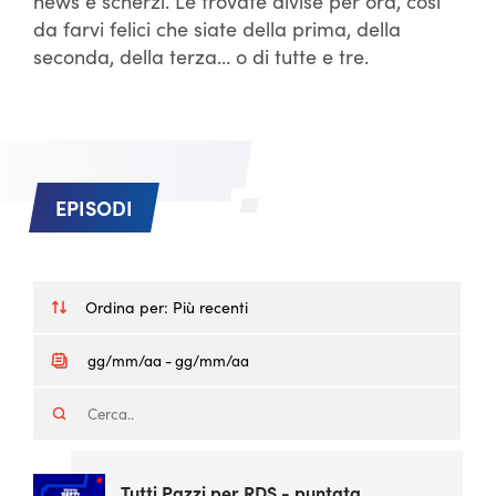
news e scherzi. Le trovate divise per ora, così
da farvi felici che siate della prima, della
seconda, della terza... o di tutte e tre.
EPISODI
Ordina per:
Più recenti
Tutti Pazzi per RDS - puntata