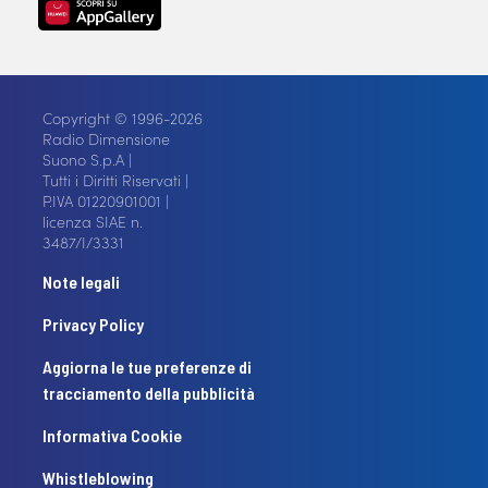
Copyright © 1996-2026
Radio Dimensione
Suono S.p.A |
Tutti i Diritti Riservati |
P.IVA 01220901001 |
licenza SIAE n.
3487/I/3331
Note legali
Privacy Policy
Aggiorna le tue preferenze di
tracciamento della pubblicità
Informativa Cookie
Whistleblowing