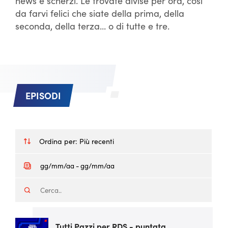
news e scherzi. Le trovate divise per ora, così
da farvi felici che siate della prima, della
seconda, della terza... o di tutte e tre.
EPISODI
Ordina per:
Più recenti
Tutti Pazzi per RDS - puntata