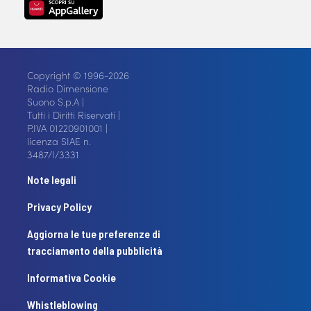
Copyright © 1996-2026
Radio Dimensione
Suono S.p.A |
Tutti i Diritti Riservati |
P.IVA 01220901001 |
licenza SIAE n.
3487/I/3331
Note legali
Privacy Policy
Aggiorna le tue preferenze di
tracciamento della pubblicità
Informativa Cookie
Whistleblowing