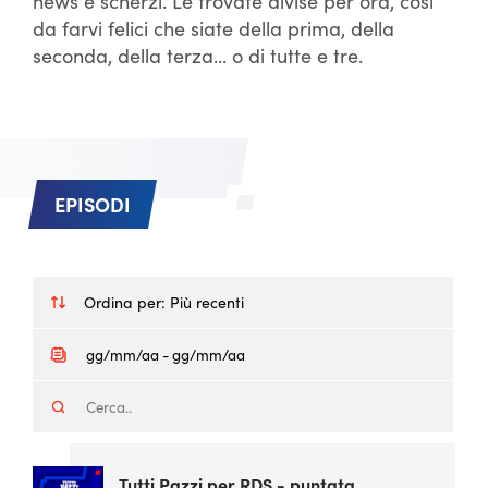
news e scherzi. Le trovate divise per ora, così
da farvi felici che siate della prima, della
seconda, della terza... o di tutte e tre.
EPISODI
Ordina per:
Più recenti
Tutti Pazzi per RDS - puntata