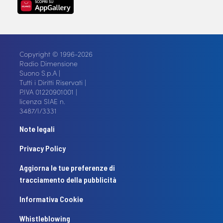
Copyright © 1996-2026
Radio Dimensione
Suono S.p.A |
Tutti i Diritti Riservati |
P.IVA 01220901001 |
licenza SIAE n.
3487/I/3331
Note legali
Privacy Policy
Aggiorna le tue preferenze di
tracciamento della pubblicità
Informativa Cookie
Whistleblowing