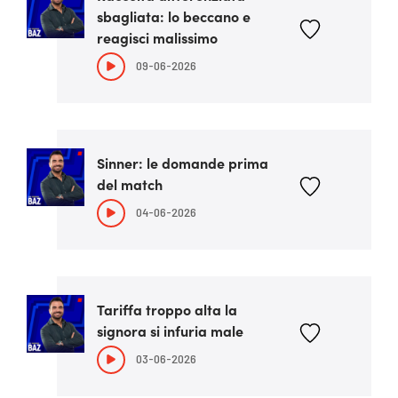
sbagliata: lo beccano e
reagisci malissimo
09-06-2026
Sinner: le domande prima
del match
04-06-2026
Tariffa troppo alta la
signora si infuria male
03-06-2026