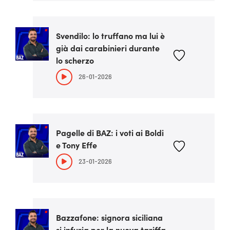
Svendilo: lo truffano ma lui è
già dai carabinieri durante
lo scherzo
26-01-2026
Pagelle di BAZ: i voti ai Boldi
e Tony Effe
23-01-2026
Bazzafone: signora siciliana
si infuria per la nuova tariffa