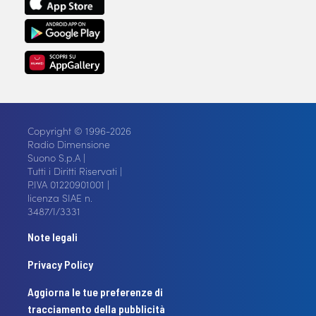
Copyright © 1996-2026
Radio Dimensione
Suono S.p.A |
Tutti i Diritti Riservati |
P.IVA 01220901001 |
licenza SIAE n.
3487/I/3331
Note legali
Privacy Policy
Aggiorna le tue preferenze di
tracciamento della pubblicità