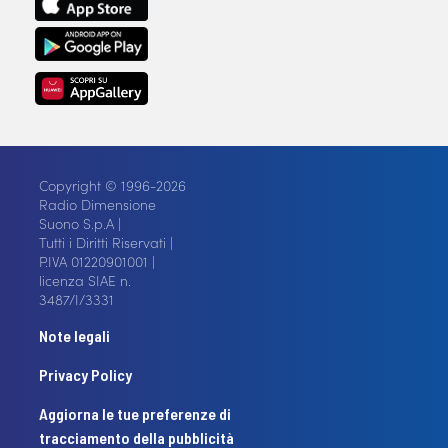
Copyright © 1996-2026
Radio Dimensione
Suono S.p.A |
Tutti i Diritti Riservati |
P.IVA 01220901001 |
licenza SIAE n.
3487/I/3331
Note legali
Privacy Policy
Aggiorna le tue preferenze di
tracciamento della pubblicità