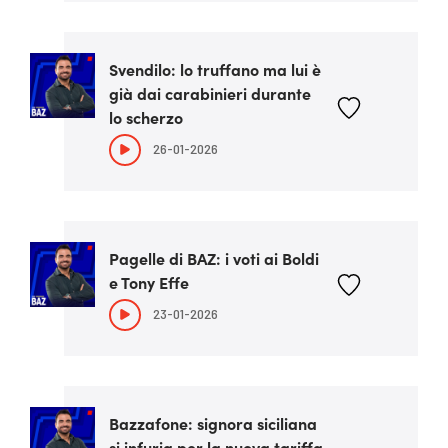
Svendilo: lo truffano ma lui è
già dai carabinieri durante
lo scherzo
26-01-2026
Pagelle di BAZ: i voti ai Boldi
e Tony Effe
23-01-2026
Bazzafone: signora siciliana
si infuria per la nuova tariffa