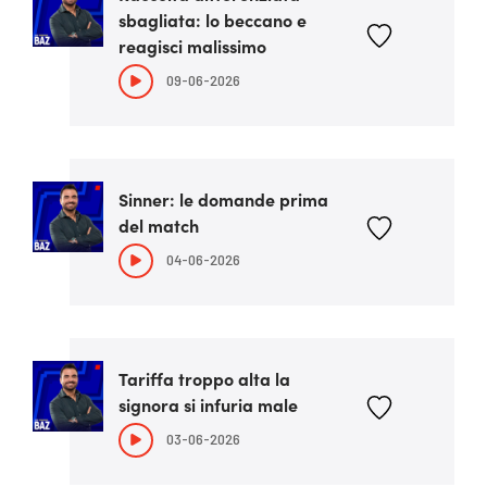
sbagliata: lo beccano e
reagisci malissimo
09-06-2026
Sinner: le domande prima
del match
04-06-2026
Tariffa troppo alta la
signora si infuria male
03-06-2026