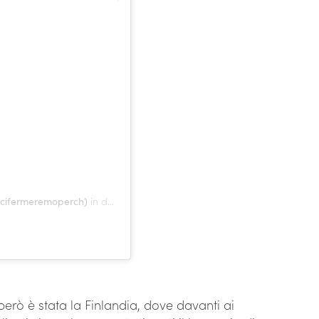
ncifermeremoperch)
in data: 7 Lug 2020 alle ore 12:21 PDT
 però è stata la Finlandia, dove davanti ai