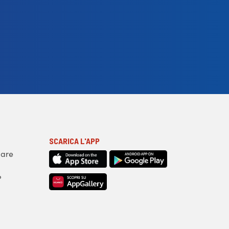
SCARICA L'APP
iare
?