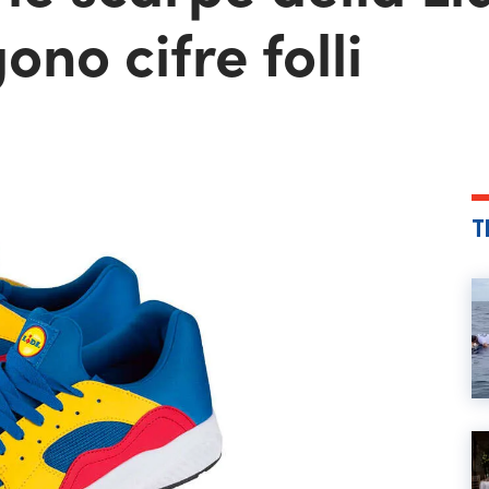
no cifre folli
T