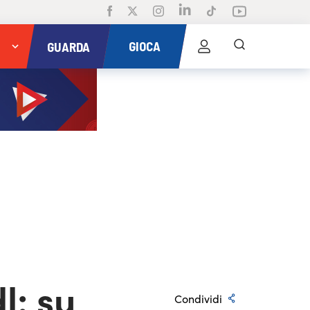
GIOCA
GUARDA
l: su
Condividi