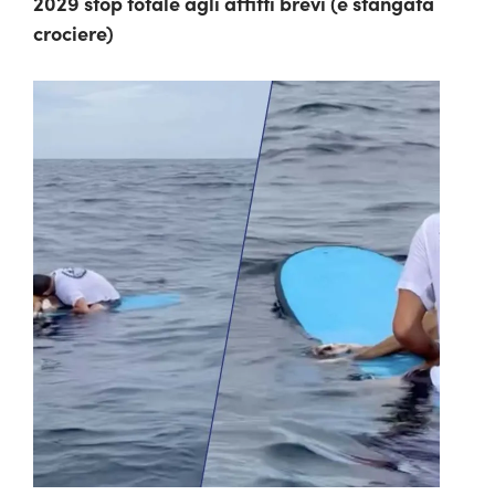
2029 stop totale agli affitti brevi (e stangata
crociere)