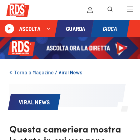
GIOCA
ASCOLTA
GUARDA
Torna a Magazine
/
Viral News
VIRAL NEWS
Questa cameriera mostra
lo stato in cui vengono