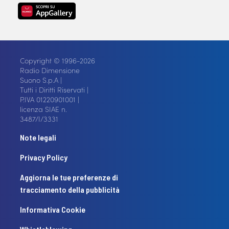
Copyright © 1996-2026
Radio Dimensione
Suono S.p.A |
Tutti i Diritti Riservati |
P.IVA 01220901001 |
licenza SIAE n.
3487/I/3331
Note legali
Privacy Policy
Aggiorna le tue preferenze di
tracciamento della pubblicità
Informativa Cookie