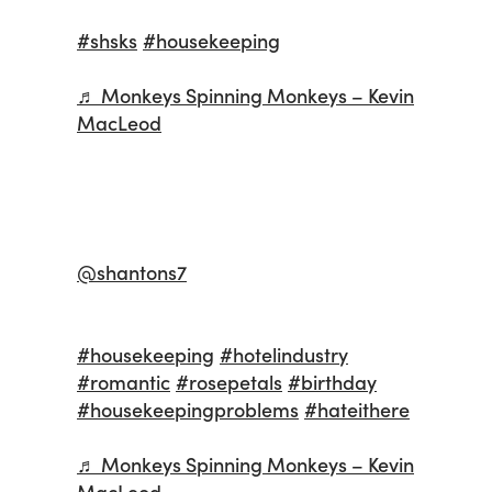
#shsks
#housekeeping
♬ Monkeys Spinning Monkeys – Kevin
MacLeod
@shantons7
#housekeeping
#hotelindustry
#romantic
#rosepetals
#birthday
#housekeepingproblems
#hateithere
♬ Monkeys Spinning Monkeys – Kevin
MacLeod