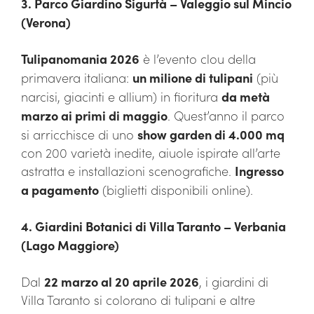
3. Parco Giardino Sigurtà – Valeggio sul Mincio
(Verona)
Tulipanomania 2026
è l’evento clou della
primavera italiana:
un milione di tulipani
(più
narcisi, giacinti e allium) in fioritura
da metà
marzo ai primi di maggio
. Quest’anno il parco
si arricchisce di uno
show garden di 4.000 mq
con 200 varietà inedite, aiuole ispirate all’arte
astratta e installazioni scenografiche.
Ingresso
a pagamento
(biglietti disponibili online).
4. Giardini Botanici di Villa Taranto – Verbania
(Lago Maggiore)
Dal
22 marzo al 20 aprile 2026
, i giardini di
Villa Taranto si colorano di tulipani e altre