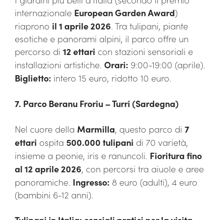
internazionale
European Garden Award
)
riaprono
il 1 aprile 2026
. Tra tulipani, piante
esotiche e panorami alpini, il parco offre un
percorso di
12 ettari
con stazioni sensoriali e
installazioni artistiche.
Orari:
9:00-19:00 (aprile).
Biglietto:
intero 15 euro, ridotto 10 euro.
7. Parco Beranu Froriu – Turri (Sardegna)
Nel cuore della
Marmilla
, questo parco di
7
ettari
ospita
500.000 tulipani
di 70 varietà,
insieme a peonie, iris e ranuncoli.
Fioritura fino
al 12 aprile 2026
, con percorsi tra aiuole e aree
panoramiche.
Ingresso:
8 euro (adulti), 4 euro
(bambini 6-12 anni).
Tulipani in Italia: consigli pratici per la visita