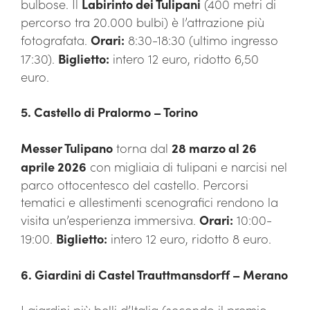
bulbose. Il
Labirinto dei Tulipani
(400 metri di
percorso tra 20.000 bulbi) è l’attrazione più
fotografata.
Orari:
8:30-18:30 (ultimo ingresso
17:30).
Biglietto:
intero 12 euro, ridotto 6,50
euro.
5. Castello di Pralormo – Torino
Messer Tulipano
torna dal
28 marzo al 26
aprile 2026
con migliaia di tulipani e narcisi nel
parco ottocentesco del castello. Percorsi
tematici e allestimenti scenografici rendono la
visita un’esperienza immersiva.
Orari:
10:00-
19:00.
Biglietto:
intero 12 euro, ridotto 8 euro.
6. Giardini di Castel Trauttmansdorff – Merano
I giardini più belli d’Italia (secondo il premio