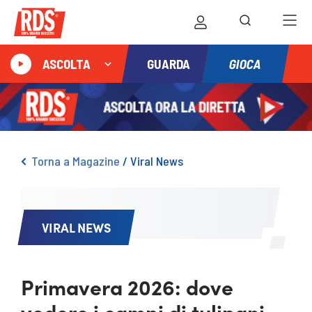
GIOCA
ASCOLTA
GUARDA
Torna a Magazine
/
Viral News
VIRAL NEWS
Primavera 2026: dove
vedere i campi di tulipani