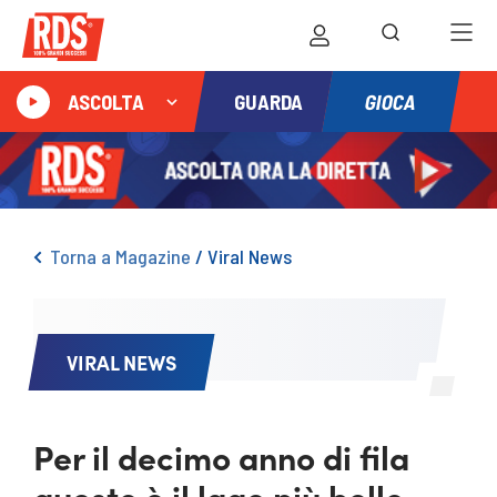
GIOCA
ASCOLTA
GUARDA
Torna a Magazine
/
Viral News
VIRAL NEWS
Per il decimo anno di fila
questo è il lago più bello