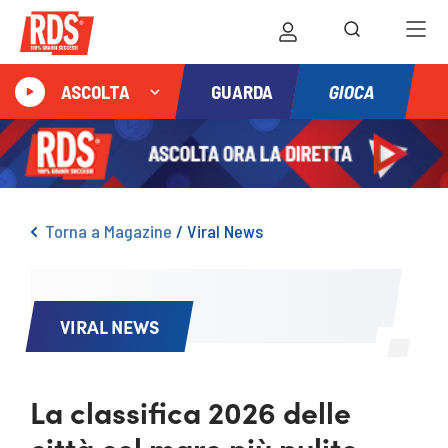
GIOCA
ASCOLTA
GUARDA
Torna a Magazine
/
Viral News
VIRAL NEWS
La classifica 2026 delle
città col mare più pulito