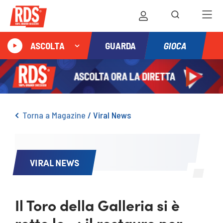
GIOCA
ASCOLTA
GUARDA
Torna a Magazine
/
Viral News
VIRAL NEWS
Il Toro della Galleria si è
rotto le…: il restauro per