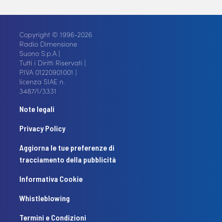
Copyright © 1996-2026
Radio Dimensione
Suono S.p.A |
Tutti i Diritti Riservati |
P.IVA 01220901001 |
licenza SIAE n.
3487/I/3331
Note legali
Privacy Policy
Aggiorna le tue preferenze di
tracciamento della pubblicità
Informativa Cookie
Whistleblowing
Termini e Condizioni