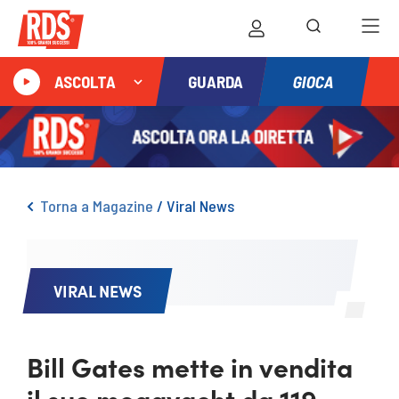
GIOCA
ASCOLTA
GUARDA
Torna a Magazine
/
Viral News
VIRAL NEWS
Bill Gates mette in vendita
il suo megayacht da 119