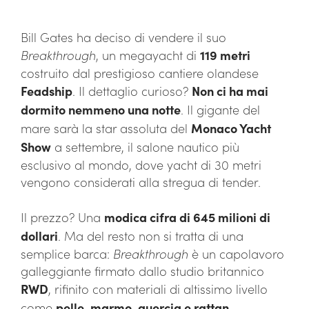
Bill Gates ha deciso di vendere il suo
Breakthrough
, un megayacht di
119 metri
costruito dal prestigioso cantiere olandese
Feadship
. Il dettaglio curioso?
Non ci ha mai
dormito nemmeno una notte
. Il gigante del
mare sarà la star assoluta del
Monaco Yacht
Show
a settembre, il salone nautico più
esclusivo al mondo, dove yacht di 30 metri
vengono considerati alla stregua di tender.
Il prezzo? Una
modica cifra di 645 milioni di
dollari
. Ma del resto non si tratta di una
semplice barca:
Breakthrough
è un capolavoro
galleggiante firmato dallo studio britannico
RWD
, rifinito con materiali di altissimo livello
come
pelle, marmo, quercia e rattan
.