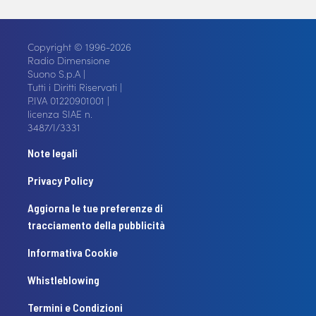
Copyright © 1996-2026
Radio Dimensione
Suono S.p.A |
Tutti i Diritti Riservati |
P.IVA 01220901001 |
licenza SIAE n.
3487/I/3331
Note legali
Privacy Policy
Aggiorna le tue preferenze di
tracciamento della pubblicità
Informativa Cookie
Whistleblowing
Termini e Condizioni