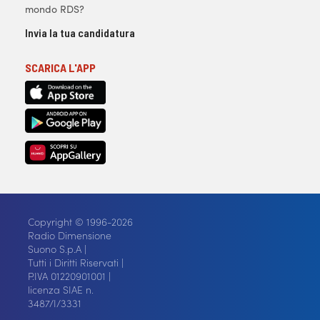
mondo RDS?
Invia la tua candidatura
SCARICA L'APP
Copyright © 1996-2026
Radio Dimensione
Suono S.p.A |
Tutti i Diritti Riservati |
P.IVA 01220901001 |
licenza SIAE n.
3487/I/3331