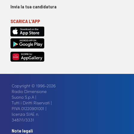
Invia la tua candidatura
SCARICA L'APP
Copyright © 1996-2026
Radio Dimensione
Suono S.p.A |
Tutti i Diritti Riservati |
P.IVA 01220901001 |
licenza SIAE n.
3487/I/3331
Note legali