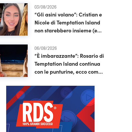
03/08/2026
“Gli asini volano”: Cristian e
Nicole di Temptation Island
non starebbero insieme (e
rispunta pure Soraya)
06/08/2026
“È imbarazzante”: Rosario di
Temptation Island continua
con le punturine, ecco come
appare oggi