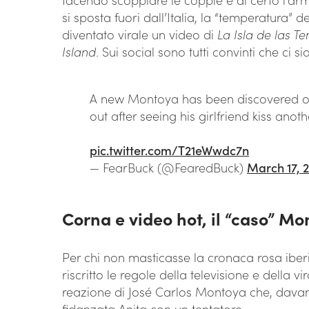
si sposta fuori dall’Italia, la “temperatura” 
diventato virale un video di
La Isla de las T
Island
. Sui social sono tutti convinti che ci s
A new Montoya has been discovered on
out after seeing his girlfriend kiss anot
pic.twitter.com/T21eWwdc7n
— FearBuck (@FearedBuck)
March 17, 
Corna e video hot, il “caso” M
Per chi non masticasse la cronaca rosa iber
riscritto le regole della televisione e della vi
reazione di José Carlos Montoya che, davanti 
fidanzata Anita con un tentatore.