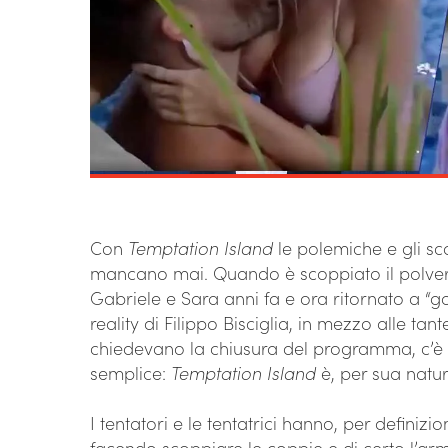
Con
Temptation Island
le polemiche e gli sca
mancano mai. Quando è scoppiato il polvero
Gabriele e Sara anni fa e ora ritornato a “ga
reality di Filippo Bisciglia, in mezzo alle tan
chiedevano la chiusura del programma, c’è 
semplice:
Temptation Island
è, per sua natu
I tentatori e le tentatrici hanno, per definizi
facendo scoppiare le coppie e di certo l’arm