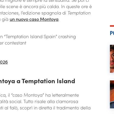
delle scene è ancora più calda. In queste ore è
entaciones
, l’edizione spagnola di
Temptation
ia già
un nuovo caso Montoya
.
P
 “Temptation Island Spain” crashing
her contestant
2026
ontoya a Temptation Island
ica, il “caso Montoya” ha letteralmente
ralità social. Tutto risale alla clamorosa
al falò, scoprì in diretta il tradimento della