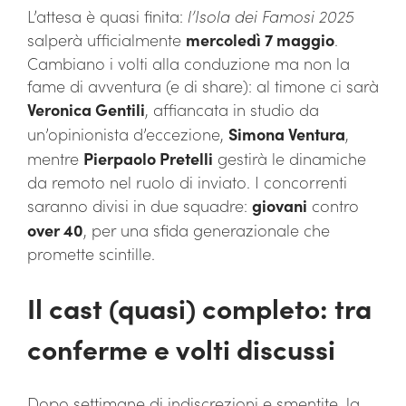
L’attesa è quasi finita:
l’Isola dei Famosi 2025
salperà ufficialmente
mercoledì 7 maggio
.
Cambiano i volti alla conduzione ma non la
fame di avventura (e di share): al timone ci sarà
Veronica Gentili
, affiancata in studio da
un’opinionista d’eccezione,
Simona Ventura
,
mentre
Pierpaolo Pretelli
gestirà le dinamiche
da remoto nel ruolo di inviato. I concorrenti
saranno divisi in due squadre:
giovani
contro
over 40
, per una sfida generazionale che
promette scintille.
Il cast (quasi) completo: tra
conferme e volti discussi
Dopo settimane di indiscrezioni e smentite, la