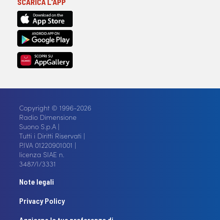
SCARICA L'APP
Copyright © 1996-2026
Radio Dimensione
Suono S.p.A |
Tutti i Diritti Riservati |
P.IVA 01220901001 |
licenza SIAE n.
3487/I/3331
Note legali
Privacy Policy
Aggiorna le tue preferenze di