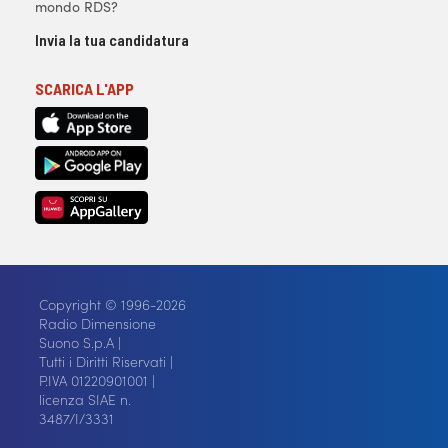
mondo RDS?
Invia la tua candidatura
SCARICA L'APP
Copyright © 1996-2026
Radio Dimensione
Suono S.p.A |
Tutti i Diritti Riservati |
P.IVA 01220901001 |
licenza SIAE n.
3487/I/3331