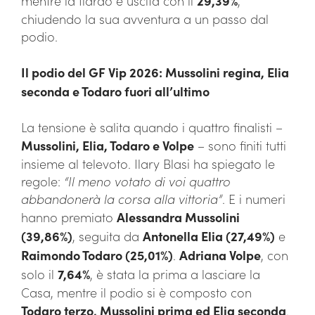
mentre la Ilardo è uscita con il
29,39%
,
chiudendo la sua avventura a un passo dal
podio.
Il podio del GF Vip 2026: Mussolini regina, Elia
seconda e Todaro fuori all’ultimo
La tensione è salita quando i quattro finalisti –
Mussolini, Elia, Todaro e Volpe
– sono finiti tutti
insieme al televoto. Ilary Blasi ha spiegato le
regole:
“Il meno votato di voi quattro
abbandonerà la corsa alla vittoria”
. E i numeri
hanno premiato
Alessandra Mussolini
(39,86%)
, seguita da
Antonella Elia (27,49%)
e
Raimondo Todaro (25,01%)
.
Adriana Volpe
, con
solo il
7,64%
, è stata la prima a lasciare la
Casa, mentre il podio si è composto con
Todaro terzo, Mussolini prima ed Elia seconda
.