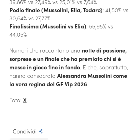
39,86% vs 27,49% vs 25,01% vs 7,64%
Podio finale (Mussolini, Elia, Todaro)
: 41,50% vs
30,64% vs 27,77%
Finalissima (Mussolini vs Elia)
: 55,95% vs
44,05%
Numeri che raccontano una
notte di passione,
sorprese e un finale che ha premiato chi si è
messo in gioco fino in fondo
. E che, soprattutto,
hanno consacrato
Alessandra Mussolini come
la vera regina del GF Vip 2026
.
Foto:
X
.
Condividi