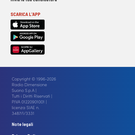
SCARICA L'APP
Copyright © 1996-2026
Radio Dimensione
Suono S.p.A |
Tutti i Diritti Riservati |
P.IVA 01220901001 |
licenza SIAE n.
3487/I/3331
Note legali