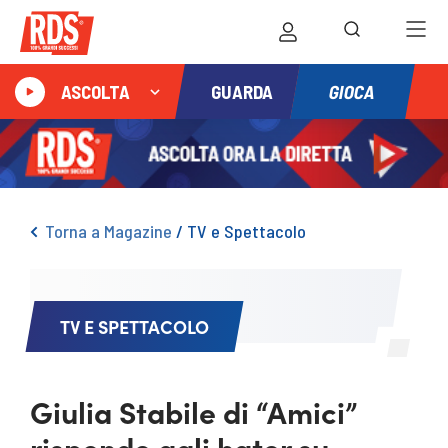
GIOCA
ASCOLTA
GUARDA
Torna a Magazine
/
TV e Spettacolo
TV E SPETTACOLO
Giulia Stabile di “Amici”
risponde agli hater su