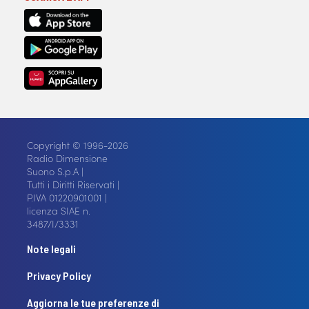
Copyright © 1996-2026
Radio Dimensione
Suono S.p.A |
Tutti i Diritti Riservati |
P.IVA 01220901001 |
licenza SIAE n.
3487/I/3331
Note legali
Privacy Policy
Aggiorna le tue preferenze di