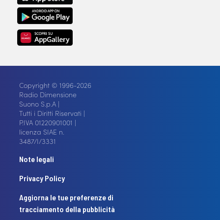
Copyright © 1996-2026
Radio Dimensione
Suono S.p.A |
Tutti i Diritti Riservati |
P.IVA 01220901001 |
licenza SIAE n.
3487/I/3331
Note legali
Privacy Policy
Aggiorna le tue preferenze di
tracciamento della pubblicità