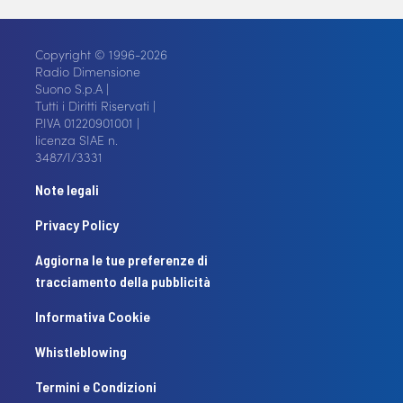
Copyright © 1996-2026
Radio Dimensione
Suono S.p.A |
Tutti i Diritti Riservati |
P.IVA 01220901001 |
licenza SIAE n.
3487/I/3331
Note legali
Privacy Policy
Aggiorna le tue preferenze di
tracciamento della pubblicità
Informativa Cookie
Whistleblowing
Termini e Condizioni