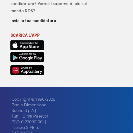
candidatura? Vorresti saperne di più sul
mondo RDS?
Invia la tua candidatura
SCARICA L'APP
Copyright © 1996-2026
Radio Dimensione
Suono S.p.A |
Tutti i Diritti Riservati |
P.IVA 01220901001 |
licenza SIAE n.
3487/I/3331