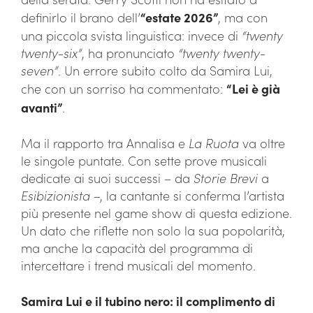
definirlo il brano dell’
“estate 2026”
, ma con
una piccola svista linguistica: invece di
“twenty
twenty-six”
, ha pronunciato
“twenty twenty-
seven”
. Un errore subito colto da Samira Lui,
che con un sorriso ha commentato:
“Lei è già
avanti”
.
Ma il rapporto tra Annalisa e
La Ruota
va oltre
le singole puntate. Con sette prove musicali
dedicate ai suoi successi – da
Storie Brevi
a
Esibizionista
–, la cantante si conferma l’artista
più presente nel game show di questa edizione.
Un dato che riflette non solo la sua popolarità,
ma anche la capacità del programma di
intercettare i trend musicali del momento.
Samira Lui e il tubino nero: il complimento di