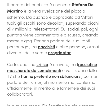
Il parere del pubblico è unanime:
Stefano De
Martino
è la vera rivelazione del piccolo
schermo. Da quando è approdato ad “Affari
tuoi”, gli ascolti sono decollati, superando picchi
di 7 milioni di telespettatori. Sui social, poi, ogni
puntata viene commentata e discussa, creando
meme e gag. Per non parlare dei suoi tanti
personaggi, tra
pacchisti
e altre persone, ormai
diventati delle vere e
proprie star
.
Certo, qualche
critica
è arrivata, tra f
recciatine
mascherate da complimenti
e volti storici della
TV che
hanno preferito non sbilanciarsi
, per non
parlare dei rumor, al momento mai confermati
ufficialmente, in merito alle lamentele dei suoi
collaboratori.
In qualche modo, De Martino ha già risposto