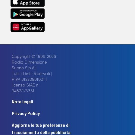
Copyright © 1996-2026
Radio Dimensione
Suono S.p.A |
Tutti i Diritti Riservati |
P.IVA 01220901001 |
licenza SIAE n.
3487/I/3331
Note legali
Privacy Policy
Aggiorna le tue preferenze di
tracciamento della pubblicità