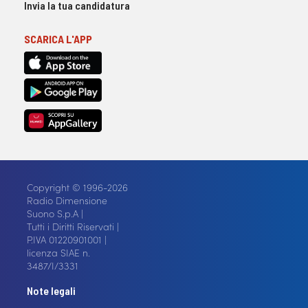
Invia la tua candidatura
SCARICA L'APP
Copyright © 1996-2026
Radio Dimensione
Suono S.p.A |
Tutti i Diritti Riservati |
P.IVA 01220901001 |
licenza SIAE n.
3487/I/3331
Note legali