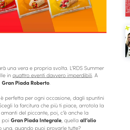
arà una vera e propria svolta. L’RDS Summer
lle in
quattro eventi davvero imperdibili
. A
a
Gran Piada Roberto
.
è perfetta per ogni occasione, dagli spuntini
gli la farcitura che più ti piace, arrotola la
 amanti del piccante, poi, c’è anche la
 poi
Gran Piada Integrale
, quella
all’olio
o una, quando puoi provarle tutte?