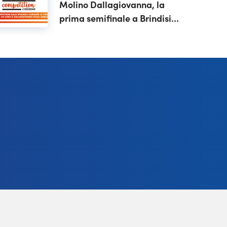
Molino Dallagiovanna, la
prima semifinale a Brindisi
con RDS 100% Grandi
Successi